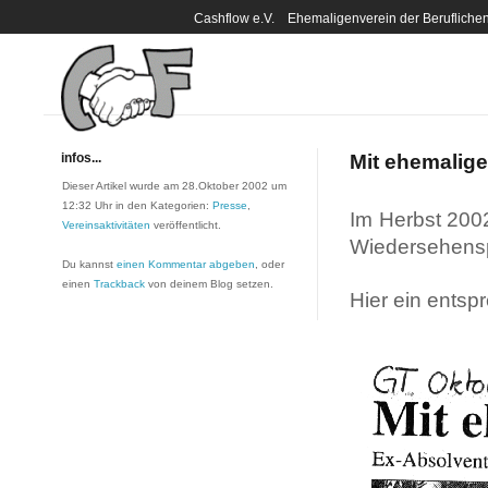
Cashflow e.V. Ehemaligenverein der Berufli
infos...
Mit ehemalige
Dieser Artikel wurde am 28.Oktober 2002 um
12:32 Uhr in den Kategorien:
Presse
,
Im Herbst 200
Vereinsaktivitäten
veröffentlicht.
Wiedersehensp
Du kannst
einen Kommentar abgeben
, oder
einen
Trackback
von deinem Blog setzen.
Hier ein entsp