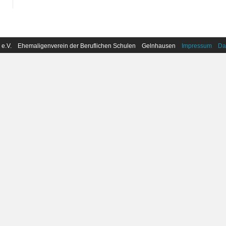
 e.V. Ehemaligenverein der Beruflichen Schulen Gelnhausen
Impressum
Da