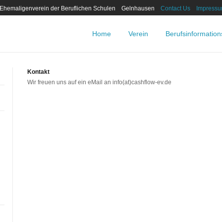
 Ehemaligenverein der Beruflichen Schulen Gelnhausen
Contact Us
Impress
Home
Verein
Berufsinformatio
Kontakt
Wir freuen uns auf ein eMail an info(at)cashflow-ev.de