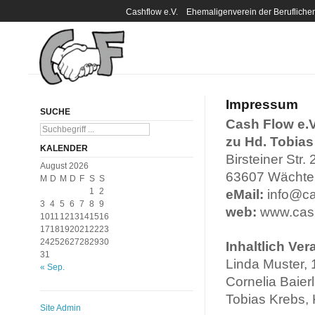
Cashflow e.V. Ehemaligenverein der Berufli
Impressum
SUCHE
Cash Flow e.V
zu Hd. Tobias
KALENDER
Birsteiner Str. 
August 2026
63607 Wächte
M
D
M
D
F
S
S
1
2
eMail:
info@ca
3
4
5
6
7
8
9
web:
www.cash
10
11
12
13
14
15
16
17
18
19
20
21
22
23
24
25
26
27
28
29
30
Inhaltlich Ve
31
Linda Muster, 
« Sep.
Cornelia Baierl
Tobias Krebs,
Site Admin