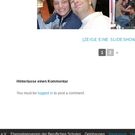
[ZEIGE EINE SLIDESHOW
1
2
►
Hinterlasse einen Kommentar
You must be
logged in
to post a comment.
 e.V. Ehemaligenverein der Beruflichen Schulen Gelnhausen
Impressum
Da