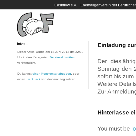
Cashflow e.V. Ehemaligenverein der Berufli
infos...
Einladung zu
Dieser Artikel wurde am 18.Juni 2012 um 22:39
Uhr in den Kategorien:
Vereinsaktivitäten
Der diesjähri
veröffentlicht.
Sonntag den 2
Du kannst
einen Kommentar abgeben
, oder
sofort bis zum 
einen
Trackback
von deinem Blog setzen.
Weitere Detail
Zur Anmeldung
Hinterlasse 
You must be
l