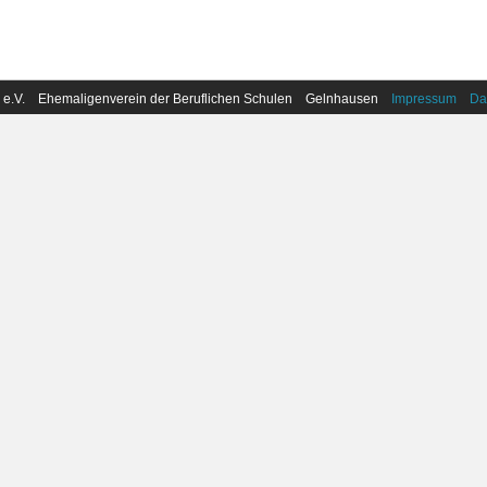
 e.V. Ehemaligenverein der Beruflichen Schulen Gelnhausen
Impressum
Da