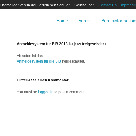
 Ehemaligenverein der Beruflichen Schulen Gelnhausen
Contact Us
Impress
Home
Verein
Berufsinformatio
Anmeldesystem für BIB 2018 ist jetzt freigeschaltet
Ab sofort ist das
Anmeldesystem für die BIB
freigeschaltet.
Hinterlasse einen Kommentar
You must be
logged in
to post a comment.