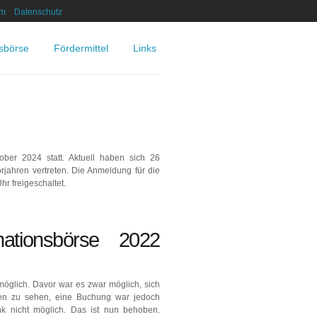
um
Datenschutz
nsbörse
Fördermittel
Links
ober 2024 statt. Aktuell haben sich 26
jahren vertreten. Die Anmeldung für die
r freigeschaltet.
mationsbörse 2022
 möglich. Davor war es zwar möglich, sich
sten zu sehen, eine Buchung war jedoch
nk nicht möglich. Das ist nun behoben.