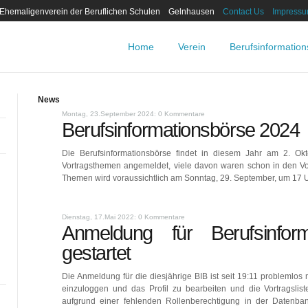
 Ehemaligenverein der Beruflichen Schulen Gelnhausen
Contact Us
Impress
Home
Verein
Berufsinformatio
News
Montag, 23.September 2024: 0 Kommentare
Berufsinformationsbörse 2024
Die Berufsinformationsbörse findet in diesem Jahr am 2. Okt
Vortragsthemen angemeldet, viele davon waren schon in den Vor
Themen wird voraussichtlich am Sonntag, 29. September, um 17 Uh
Dienstag, 17.Mai 2022: 0 Kommentare
Anmeldung für Berufsinfor
gestartet
Die Anmeldung für die diesjährige BIB ist seit 19:11 problemlos
einzuloggen und das Profil zu bearbeiten und die Vortragsli
aufgrund einer fehlenden Rollenberechtigung in der Datenba