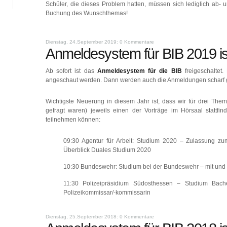
Schüler, die dieses Problem hatten, müssen sich lediglich ab-
Buchung des Wunschthemas!
Dienstag, 24.September 2019: 0 Kommentare
Anmeldesystem für BIB 2019 ist
Ab sofort ist das
Anmeldesystem für die BIB
freigeschaltet
angeschaut werden. Dann werden auch die Anmeldungen scharf g
Wichtigste Neuerung in diesem Jahr ist, dass wir für drei The
gefragt waren) jeweils einen der Vorträge im Hörsaal stattfin
teilnehmen können:
09:30 Agentur für Arbeit: Studium 2020 – Zulassung zu
Überblick Duales Studium 2020
10:30 Bundeswehr: Studium bei der Bundeswehr – mit und
11:30 Polizeipräsidium Südosthessen – Studium Bache
Polizeikommissar/-kommissarin
Dienstag, 25.September 2018: 0 Kommentare