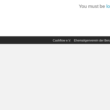
You must be
l
Cashflow e.V. Ehemaligenverein der B