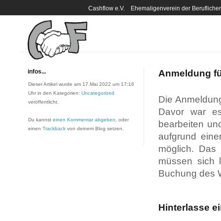
Cashflow e.V. Ehemaligenverein der Berufli
infos...
Anmeldung für
Dieser Artikel wurde am 17.Mai 2022 um 17:16
Uhr in den Kategorien:
Uncategorized
Die Anmeldung 
veröffentlicht.
Davor war es
Du kannst
einen Kommentar abgeben
, oder
bearbeiten un
einen
Trackback
von deinem Blog setzen.
aufgrund eine
möglich. Das 
müssen sich l
Buchung des 
Hinterlasse 